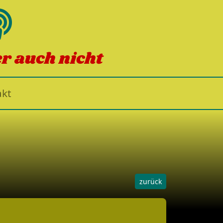
er auch nicht
kt
zurück