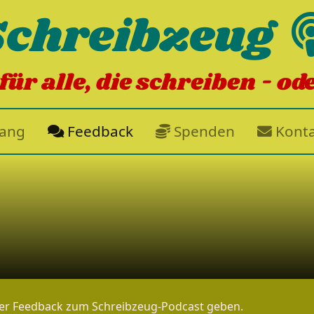
Schreibzeug
für alle, die schreiben - od
gang
Feedback
Spenden
Konta
uer Feedback zum Schreibzeug-Podcast geben.