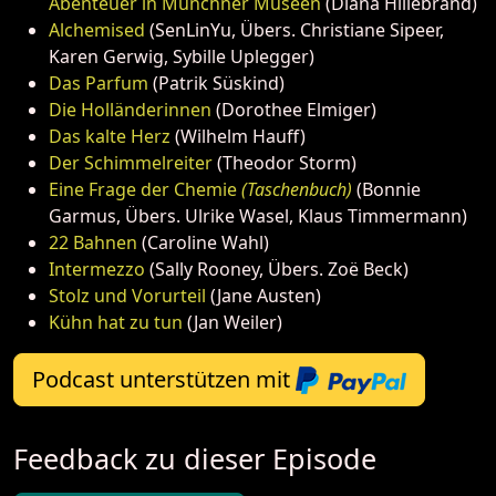
Abenteuer in Münchner Museen
(Diana Hillebrand)
Alchemised
(SenLinYu, Übers. Christiane Sipeer,
Karen Gerwig, Sybille Uplegger)
Das Parfum
(Patrik Süskind)
Die Holländerinnen
(Dorothee Elmiger)
Das kalte Herz
(Wilhelm Hauff)
Der Schimmelreiter
(Theodor Storm)
Eine Frage der Chemie
(Taschenbuch)
(Bonnie
Garmus, Übers. Ulrike Wasel, Klaus Timmermann)
22 Bahnen
(Caroline Wahl)
Intermezzo
(Sally Rooney, Übers. Zoë Beck)
Stolz und Vorurteil
(Jane Austen)
Kühn hat zu tun
(Jan Weiler)
Podcast unterstützen mit
Feedback zu dieser Episode