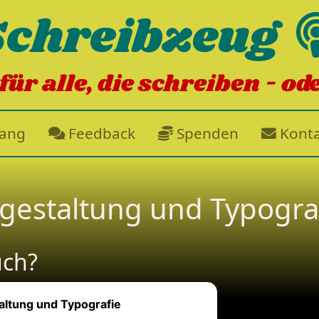
Schreibzeug
für alle, die schreiben - od
gang
Feedback
Spenden
Konta
hgestaltung und Typogra
uch?