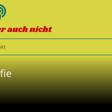
er auch nicht
kt
fie