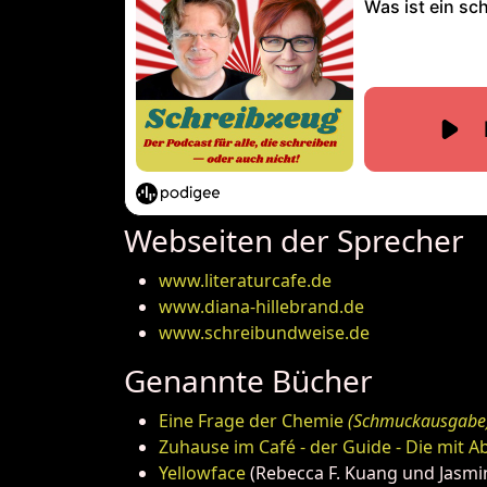
Webseiten der Sprecher
www.literaturcafe.de
www.diana-hillebrand.de
www.schreibundweise.de
Genannte Bücher
Eine Frage der Chemie
(Schmuckausgabe
Zuhause im Café - der Guide - Die mit
Yellowface
(Rebecca F. Kuang und Jasm